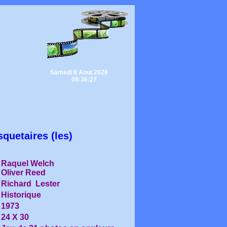
Samedi 8 Aout 2026
08:36:27
quetaires (les)
Raquel Welch
Oliver Reed
Richard Lester
Historique
1973
24 X 30