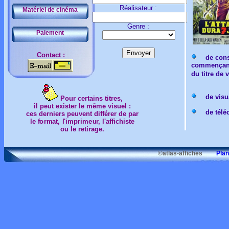
Réalisateur :
Matériel de cinéma
Genre :
Paiement
Contact :
de consul
commençant 
du titre de 
de visua
Pour certains titres,
il peut exister le même visuel :
de téléch
ces derniers peuvent différer de par
le format, l'imprimeur, l'affichiste
ou le retirage.
©atlas-affiches
Plan d