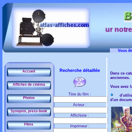
sur notre si
Vous êt
Recherche détaillée
Accueil
Dans ce cat
anciennes.
Affiches de cinéma
Vous avez la
Titre du film :
d'utilis
Photos
d'un docume
Acteur :
Synopsis, press-book
Affichiste :
Films
Imprimeur :