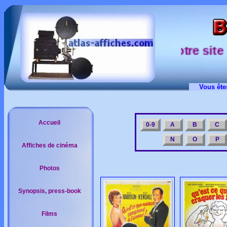
sur notre site
Vous ête
Accueil
0-9
A
B
C
N
O
P
Affiches de cinéma
Photos
Synopsis, press-book
Films