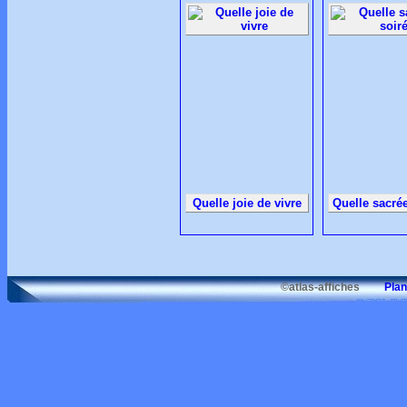
Quelle joie de vivre
Quelle sacrée
©atlas-affiches
Plan d