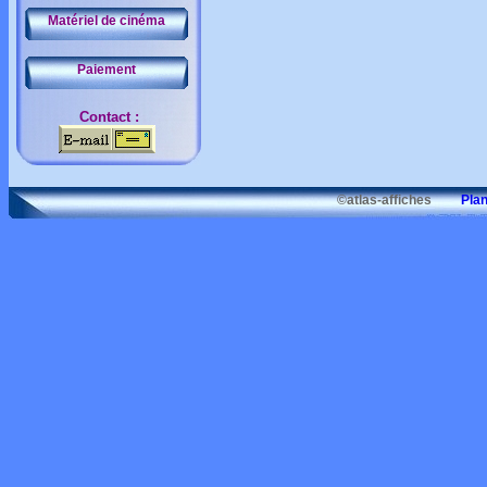
Matériel de cinéma
Paiement
Contact :
©atlas-affiches
Plan d