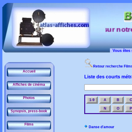
sur notre s
Vous êtes 
Retour recherche Film
Accueil
Liste des courts mét
Affiches de cinéma
Photos
1-9
A
B
N
O
P
Synopsis, press-book
Films
Danse d'amour