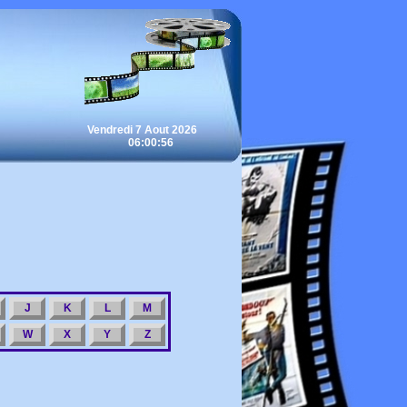
Vendredi 7 Aout 2026
06:00:56
J
K
L
M
W
X
Y
Z