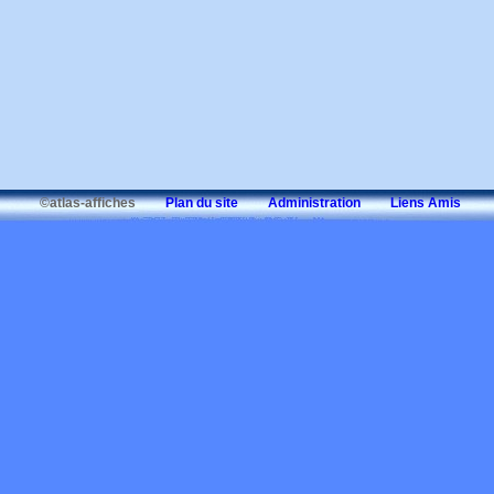
©atlas-affiches
Plan du site
Administration
Liens Amis