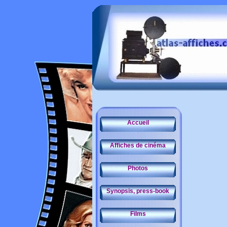
Accueil
Affiches de cinéma
Photos
Synopsis, press-book
Films