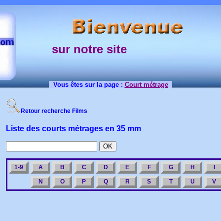
sur notre site
Vous êtes sur la page :
Court métrage
Retour recherche Films
Liste des courts métrages en 35 mm
1-9
A
B
C
D
E
F
G
H
I
N
O
P
Q
R
S
T
U
V