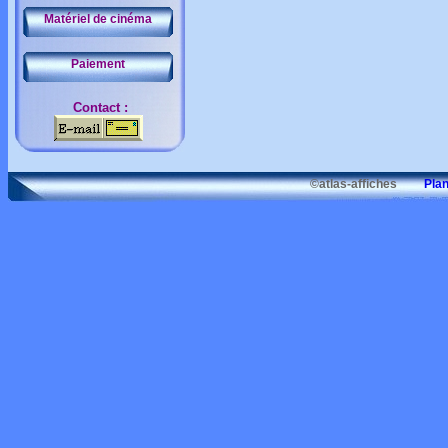
Matériel de cinéma
Paiement
Contact :
©atlas-affiches
Plan d