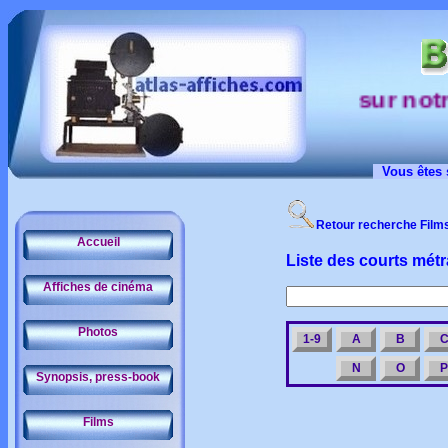
sur notre s
Vous êtes 
Retour recherche Film
Accueil
Liste des courts mét
Affiches de cinéma
Photos
1-9
A
B
N
O
P
Synopsis, press-book
Films